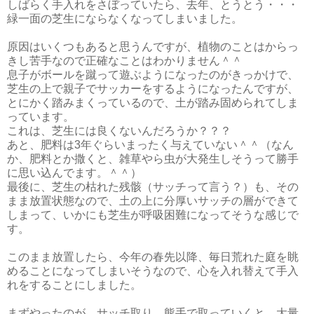
しばらく手入れをさぼっていたら、去年、とうとう・・・
緑一面の芝生にならなくなってしまいました。
原因はいくつもあると思うんですが、植物のことはからっ
きし苦手なので正確なことはわかりません＾＾
息子がボールを蹴って遊ぶようになったのがきっかけで、
芝生の上で親子でサッカーをするようになったんですが、
とにかく踏みまくっているので、土が踏み固められてしま
っています。
これは、芝生には良くないんだろうか？？？
あと、肥料は3年ぐらいまったく与えていない＾＾（なん
か、肥料とか撒くと、雑草やら虫が大発生しそうって勝手
に思い込んでます。＾＾）
最後に、芝生の枯れた残骸（サッチって言う？）も、その
まま放置状態なので、土の上に分厚いサッチの層ができて
しまって、いかにも芝生が呼吸困難になってそうな感じで
す。
このまま放置したら、今年の春先以降、毎日荒れた庭を眺
めることになってしまいそうなので、心を入れ替えて手入
れをすることにしました。
まずやったのが、サッチ取り。熊手で取っていくと、大量