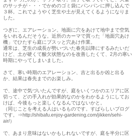
のサッチが・・・でかめのゴミ袋にパンパンに押し込んで
３杯。これでようやく芝生や土が見えてくるようになりま
した。
つぎに、エアレーション。地面に穴をあけて地中まで空気
をいれるんだそうな。近所のカーマで買った「地面穴あけ
機」でひたすら庭にブスッと穴あけ作業。
通常は、芝生の成長が勢いづいた春先以降にするみたいだ
けど、土が硬くて酸欠状態なのを改善したくて、2月の寒い
時期にやってしまいました。
さて、寒い時期のエアレーション、吉と出るか凶と出る
か、結果は春先までのお楽しみ。
で、途中で気づいたんですが、庭をいくつかのエリアに区
切って、どの手入れが効果的なのかをわかるようにしてお
けば、今後もっと楽しくなるんではないかと。
（同じことを考える人はいるものです。すばらしいブログ
です。⇒http://shibafu.enjoy-gardening.com/jikken/sehi-
air/）
で、あまり意味はないかもしれないですが、庭を半分に区